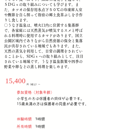
ＳＤＧｓの取り組みについても学びます。ま
た、カツオの保存用氷点下５０℃の冷凍庫入室
や鰹節を自ら削って指宿の郷土食茶ぶしを手作
りし食します。
〇うなぎ温泉は、噴火口内に位置する集落群
で、各家庭には天然蒸気が噴気するスメと呼ば
れる料理時に使用するカマドがあります。国立
公園区域内でありながら自然資源の保全と集落
民が共存されている地域でもあります。また、
天然の蒸気を利用して、日常の調理をされてい
ることから、SDGｓへの取り組みとして、注目
されている地域です。うなぎ温泉散策や四季の
野菜や卵などの蒸し料理を楽しめます。
15,400
円（税込）〜
​参加資格（対象年齢）
小学生の方は保護者の同伴が必要です。
15歳未満の方は保護者の同意が必要です。
体験時間
3
時間
所有時間
3時間