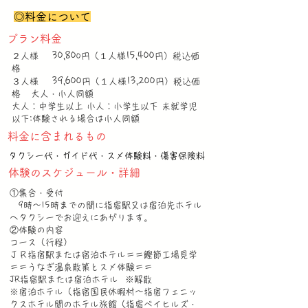
◎料金について
プラン料金
30,80
15,400
２人様
0円（１人様
円）税込価
格
39,600
13,200
３人様
円（１人様
円）税込価
格 大人・小人同額
大人：中学生以上 小人：小学生以下 未就学児
以下:体験される場合は小人同額
料金に含まれるもの
タクシー代・ガイド代・スメ体験料・傷害保険料
体験のスケジュール・詳細
①集合・受付
9時〜15時までの間に指宿駅又は宿泊先ホテル
へタクシーでお迎えにあがります。
②体験の内容
コース（行程）
ＪＲ指宿駅または宿泊ホテル＝＝鰹節工場見学
＝＝うなぎ温泉散策とスメ体験＝＝
JR指宿駅または宿泊ホテル ※解散
※宿泊ホテル（指宿国民休暇村～指宿フェニッ
クスホテル間のホテル旅館（指宿ベイヒルズ・