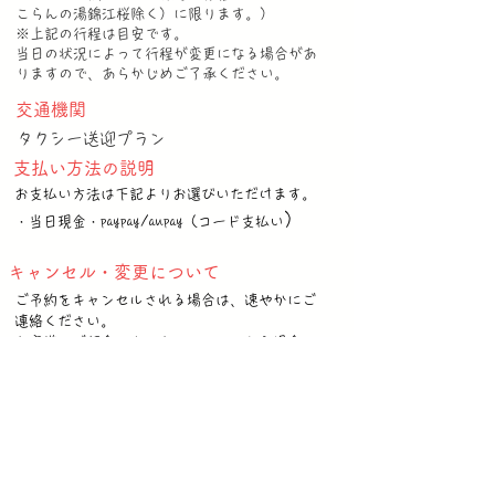
こらんの湯錦江桜除く）に限ります。）
※上記の行程は目安です。
当日の状況によって行程が変更になる場合があ
りますので、あらかじめご了承ください。
交通機関
タクシー送迎プラン
支払い方法の説明
お支払い方法は下記よりお選びいただけます。
）
・当日現金・paypay/aupay（コード支払い
キャンセル・変更について
ご予約をキャンセルされる場合は、速やかにご
連絡ください。
お客様のご都合によりキャンセルされる場合、
下記のキャンセル料を申し受けます。
1日前：ご予約料金の40%
当日：ご予約料金の50%
無断キャンセル：ご予約料金の100%
なお、変更のご要望は時期や予約状況により
ご希望に添えない場合がございます。あらかじ
めご了承ください。