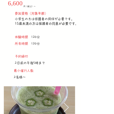
6,600
円（税込）〜
​参加資格（対象年齢）
小学生の方は保護者の同伴が必要です。
15歳未満の方は保護者の同意が必要です。
体験時間
120分
所有時間
120分
予約締切
2日前の午後5時まで
最小催行人数
2名様～