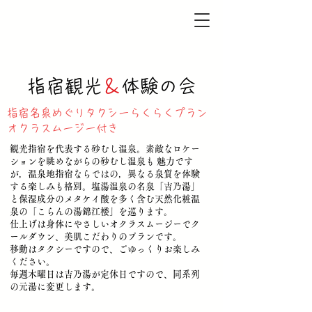
​指宿観光
＆
体験の会
指宿名泉めぐりタクシーらくらくプラン
オクラスムージー付き
観光指宿を代表する砂むし温泉。素敵なロケー
ションを眺めながらの砂むし温泉も 魅力です
が，温泉地指宿ならではの，異なる泉質を体験
する楽しみも格別。塩湯温泉の名泉「吉乃湯」
と保湿成分のメタケイ酸を多く含む天然化粧温
泉の「こらんの湯錦江楼」を巡ります。
仕上げは身体にやさしいオクラスムージーでク
ールダウン、美肌こだわりのプランです。
​移動はタクシーですので、ごゆっくりお楽しみ
ください。
毎週木曜日は吉乃湯が定休日ですので、同系列
の元湯に変更します。