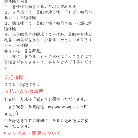
③体験の内容
１、発汗作用効果の高い茶ぶし飲みます。
２、吉乃湯にて，美肌や冷え症，アトピー効果の
高い，しお湯体験
３、錦江楼にて，美肌に特に効果の高い天然化粧
湯体験
４、指宿駅前の体験場にて一休み。美肌やお通じ
改善に効果が里あり，お身体にやさしいオクラス
ムージー体験
④その後、各自解散。
※上記は目安です。当日の状況によって変更にな
る場合がありますので、あらかじめご了承くださ
い。
交通機関
タクシー送迎プラン
支払い方法の説明
お支払い方法は下記よりお選びいただけます。
・当日現金・事前振込・paypay/aupay（コード
）
支払い
※お振込先などの詳細は、お申し込み後にご案
内いたします。
キャンセル・変更について