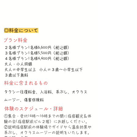
◎料金について
プラン料金
２名様プラン1名様6,600円（税込額）
３名様プラン1名様5,500円（税込額）
４名様プラン1名様4,400円（税込額）
大人・小人同額
大人＝中学生以上 小人＝３歳〜小学生以下 ​
３歳以下無料
料金に含まれるもの
タクシー往復料金、入浴料、茶ぶし、オクラス
ムージー、傷害保険料
体験のスケジュール・詳細
①集合・受付14時～16時までの間に指宿観光＆体
験の会(指宿駅前ビル２階）にお越しください。
②説明指宿駅前の体験場でガイドから温泉効果や
茶ぶし、オクラスムージーの説明をいたします。