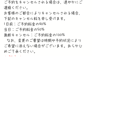
ご予約をキャンセルされる場合は、速やかにご
連絡ください。
お客様のご都合によりキャンセルされる場合、
下記のキャンセル料を申し受けます。
1日前：ご予約料金の40%
当日：ご予約料金の50%
無断キャンセル：ご予約料金の100%
なお、変更のご要望は時期や予約状況により
ご希望に添えない場合がございます。あらかじ
めご了承ください。
​
お知らせ
休業日：木曜日（吉乃湯を元湯に
変更） 12月28日から1月3日
◎体験時間について
体験時間
120分
所要時間（集合〜解散）
120分
◎開催条件について
開催条件
雨天時：雨天催行
吉乃湯・こらん湯錦江楼：営業中時