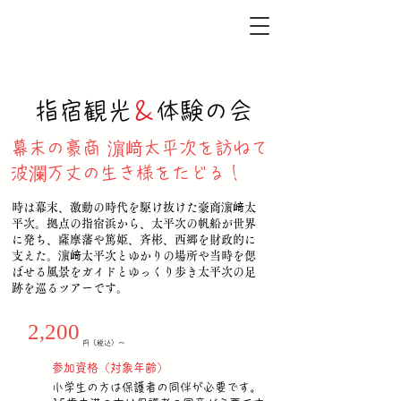
​指宿観光
＆
体験の会
幕末の豪商
濵﨑
太平次
を訪ねて
波瀾万丈の生き様をたどる！
時は幕末、激動の時代を駆け抜けた豪商濵﨑太
平次。拠点の指宿浜から、太平次の帆船が世界
に発ち、薩摩藩や篤姫、斉彬、西郷を財政的に
支えた。濵﨑太平次とゆかりの場所や当時を偲
ばせる風景をガイドとゆっくり歩き太平次の足
跡を巡るツアーです。
2,200
円（税込）〜
​参加資格（対象年齢）
小学生の方は保護者の同伴が必要です。