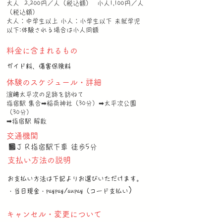
大人 2,200円／人（税込額） 小人1,100円／人
（税込額）
大人：中学生以上 小人：小学生以下 未就学児
以下:体験される場合は小人同額
料金に含まれるもの
ガイド料、傷害保険料
体験のスケジュール・詳細
濵﨑太平次の足跡を訪ねて
指宿駅 集合➡稲荷神社（30分）➡太平次公園
（30分）
➡指宿駅 解散
交通機関
■ＪＲ指宿駅下車 徒歩5分
支払い方法の説明
お支払い方法は下記よりお選びいただけます。
）
・当日現金・paypay/aupay（コード支払い
キャンセル・変更について