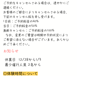
ご予約をキャンセルされる場合は、速やかにご
連絡ください。
お客様のご都合によりキャンセルされる場合、
下記のキャンセル料を申し受けます。
1日前：ご予約料金の40%
当日：ご予約料金の50%
無断キャンセル：ご予約料金の100%
なお、変更のご要望は時期や予約状況により
ご希望に添えない場合がございます。あらかじ
めご了承ください。
​
お知らせ
休業日 12/28から1/3
最少催行人員 2名から
◎体験時間について
60分
体験時間
所要時間（集合〜解散）
60分
◎開催条件について