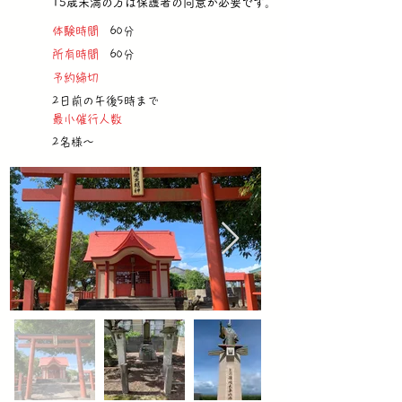
15歳未満の方は保護者の同意が必要です。
体験時間
60分
所有時間
60分
予約締切
2日前の午後5時まで
最小催行人数
2名様～